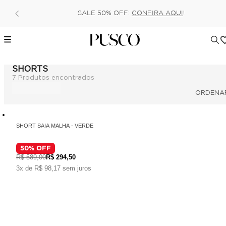
Pague no pix com 5% de desconto, ou parcele 
!
6x (parcela mínima de 100 reais) sem
SHORTS
7
Produtos encontrados
SHORT SAIA MALHA - VERDE
50
% OFF
R$ 589,00
R$ 294,50
3x de R$ 98,17 sem juros