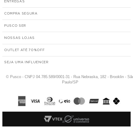
ENTREGAS
COMPRA SEGURA
PUSCO SER
NOSSAS LOJAS
OUTLET ATÉ 70%
SEJA UMA INFLUENCER
© Pusco - CNPJ 04.785.589/0001-31 - Rua Nebraska, 182 - Brooklin - Sã
Paulo/SP