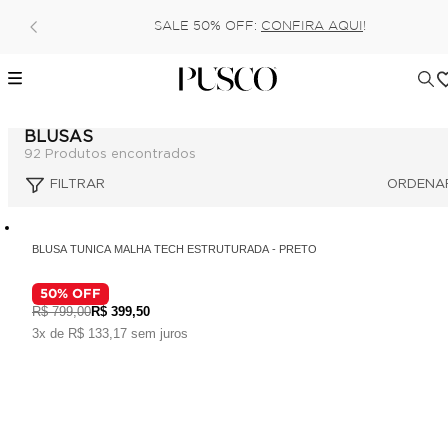
Pague no pix com 5% de desconto, ou parc
AQUI
!
6x (parcela mínima de 100 reais)
BLUSAS
92
Produtos encontrados
BLUSA TUNICA MALHA TECH ESTRUTURADA - PRETO
50
% OFF
R$ 799,00
R$ 399,50
3x de R$ 133,17 sem juros