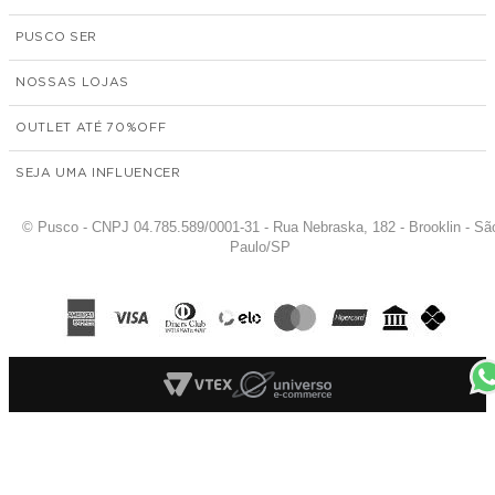
PUSCO SER
NOSSAS LOJAS
OUTLET ATÉ 70%
SEJA UMA INFLUENCER
© Pusco - CNPJ 04.785.589/0001-31 - Rua Nebraska, 182 - Brooklin - Sã
Paulo/SP