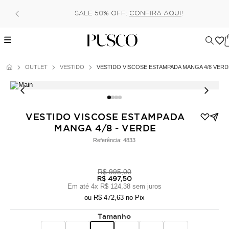
Pague no pix com 5% de desconto, ou parcel
AQUI
!
6x (parcela mínima de 100 reais) s
OUTLET
VESTIDO
VESTIDO VISCOSE ESTAMPADA MANGA 4/8 VERD
VESTIDO VISCOSE ESTAMPADA
MANGA 4/8 - VERDE
Referência:
4833
R$ 995,00
R$ 497,50
Em até
4
x
R$ 124,38
sem juros
ou
R$ 472,63
no Pix
Tamanho