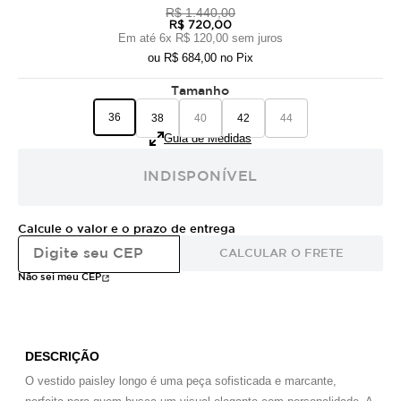
R$ 1.440,00
R$ 720,00
Em até
6
x
R$ 120,00
sem juros
ou
R$ 684,00
no Pix
Tamanho
36
38
40
42
44
Guia de Medidas
INDISPONÍVEL
Calcule o valor e o prazo de entrega
CALCULAR O FRETE
Não sei meu CEP
DESCRIÇÃO
O vestido paisley longo é uma peça sofisticada e marcante,