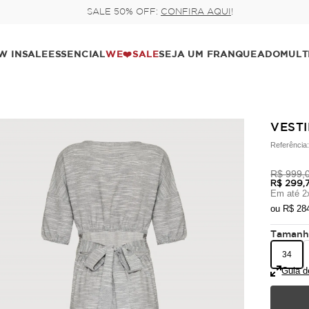
Pague no pix com 
W IN
SALE
ESSENCIAL
WE❤️SALE
SEJA UM FRANQUEADO
MULT
VESTI
Referência
R$ 999,
R$ 299,
Em até
2
ou
R$ 28
Taman
34
Guia d