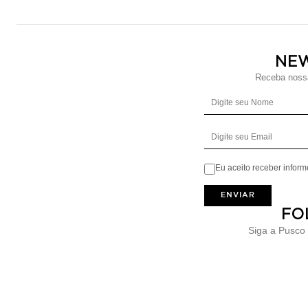
NE
Receba nossa
Eu aceito receber infor
ENVIAR
FO
Siga a Pusco