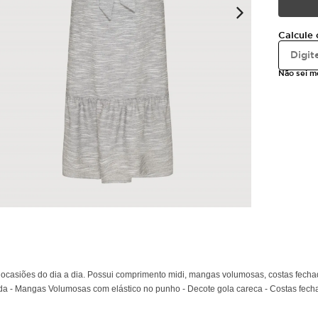
Calcule 
Não sei 
s ocasiões do dia a dia. Possui comprimento midi, mangas volumosas, costas fech
urada - Mangas Volumosas com elástico no punho - Decote gola careca - Costas fec