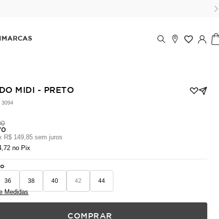
5% de desconto, ou parcele no cartão em até 6x (parcela mínima de 100
IMARCAS
DO MIDI - PRETO
:
3094
00
70
x
R$ 149,85
sem juros
4,72
no Pix
ho
36
38
40
42
44
e Medidas
COMPRAR