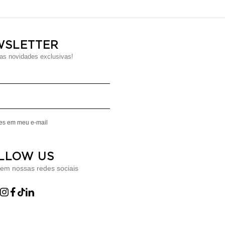
WSLETTER
s novidades exclusivas!
Digite seu Nome
Digite seu Email
mes em meu e-mail
LLOW US
 em nossas redes sociais