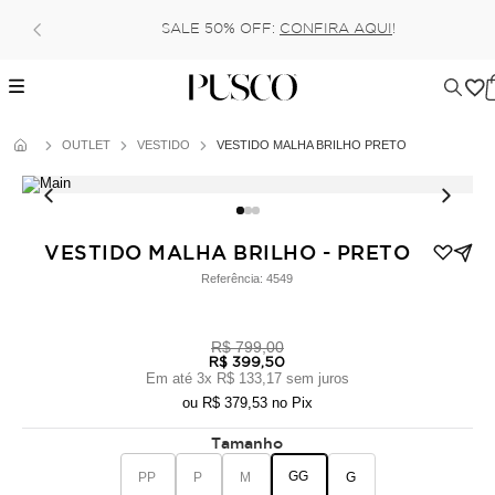
Pague no pix com 5% de desconto, ou p
IRA AQUI
!
6x (parcela mínima de 100 rea
OUTLET
VESTIDO
VESTIDO MALHA BRILHO PRETO
VESTIDO MALHA BRILHO - PRETO
Referência:
4549
R$ 799,00
R$ 399,50
Em até
3
x
R$ 133,17
sem juros
ou
R$ 379,53
no Pix
Tamanho
GG
PP
P
M
G