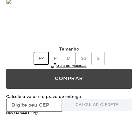
Tamanho
PP
P
M
GG
G
Guia de Medidas
COMPRAR
Calcule o valor e o prazo de entrega
CALCULAR O FRETE
Não sei meu CEP