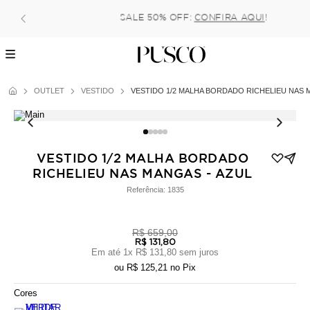
Pague no pix com 5% de desconto, ou parcele no c
(parcela mínima de 100 reais) sem juro
OUTLET
VESTIDO
VESTIDO 1/2 MALHA BORDADO RICHELIEU NAS 
VESTIDO 1/2 MALHA BORDADO
RICHELIEU NAS MANGAS - AZUL
Referência:
1835
R$ 659,00
R$ 131,80
Em até
1
x
R$ 131,80
sem juros
ou
R$ 125,21
no Pix
Cores