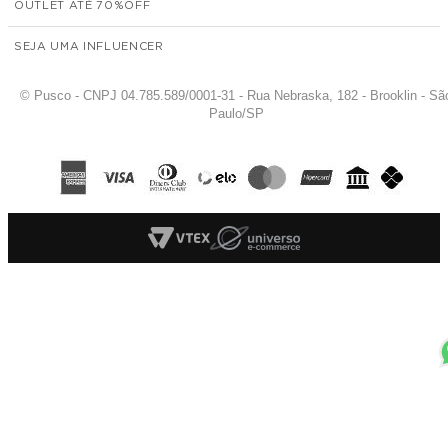
OUTLET ATÉ 70%
SEJA UMA INFLUENCER
© Pusco - CNPJ 04.785.589/0001-31 - Rua Nebraska, 182 - Brooklin - Sã
Paulo/SP