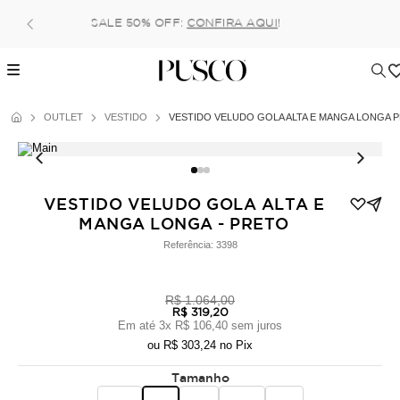
Pague no pix com 5% de desconto, ou parcele no cartão e
6x (parcela mínima de 100 reais) sem juros!
OUTLET
VESTIDO
VESTIDO VELUDO GOLA ALTA E MANGA LONGA 
VESTIDO VELUDO GOLA ALTA E
MANGA LONGA - PRETO
Referência:
3398
R$ 1.064,00
R$ 319,20
Em até
3
x
R$ 106,40
sem juros
ou
R$ 303,24
no Pix
Tamanho