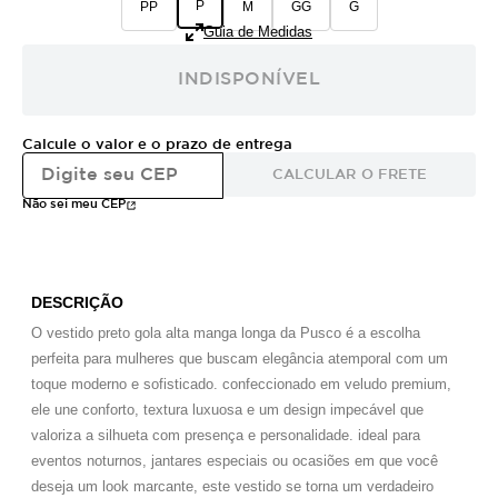
P
PP
M
GG
G
Guia de Medidas
INDISPONÍVEL
Calcule o valor e o prazo de entrega
CALCULAR O FRETE
Não sei meu CEP
DESCRIÇÃO
O
vestido preto gola alta manga longa
da Pusco é a escolha
perfeita para mulheres que buscam elegância atemporal com um
toque moderno e sofisticado. confeccionado em veludo premium,
ele une conforto, textura luxuosa e um design impecável que
valoriza a silhueta com presença e personalidade. ideal para
eventos noturnos, jantares especiais ou ocasiões em que você
deseja um look marcante, este vestido se torna um verdadeiro