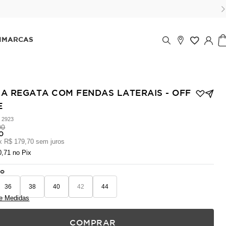
Pague no pix com 5% de desconto, ou parcele no cartão em até 6x (pa
IMARCAS
CA REGATA COM FENDAS LATERAIS - OFF
E
:
2923
00
70
x
R$ 179,70
sem juros
0,71
no Pix
ho
36
38
40
42
44
e Medidas
COMPRAR