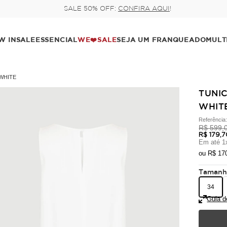
W IN
SALE
ESSENCIAL
WE❤️SALE
SEJA UM FRANQUEADO
MULT
WHITE
TUNI
WHIT
Referência
R$ 599,
R$ 179,
Em até
1
ou
R$ 17
Taman
34
Guia d