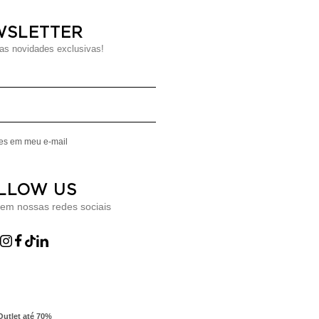
WSLETTER
s novidades exclusivas!
Digite seu Nome
Digite seu Email
mes em meu e-mail
LLOW US
 em nossas redes sociais
Outlet até 70%