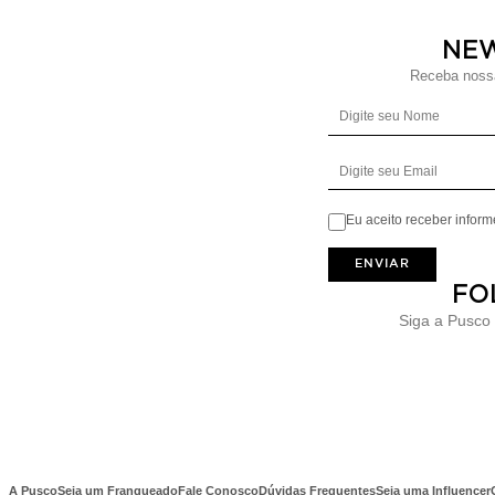
NE
Receba nossa
Eu aceito receber infor
ENVIAR
FO
Siga a Pusco
A Pusco
Seja um Franqueado
Fale Conosco
Dúvidas Frequentes
Seja uma Influencer