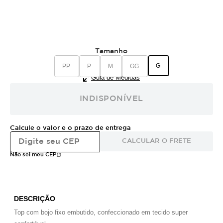
Tamanho
G
PP
P
M
GG
Guia de Medidas
INDISPONÍVEL
Calcule o valor e o prazo de entrega
CALCULAR O FRETE
Não sei meu CEP
DESCRIÇÃO
Top com bojo fixo embutido, confeccionado em tecido super