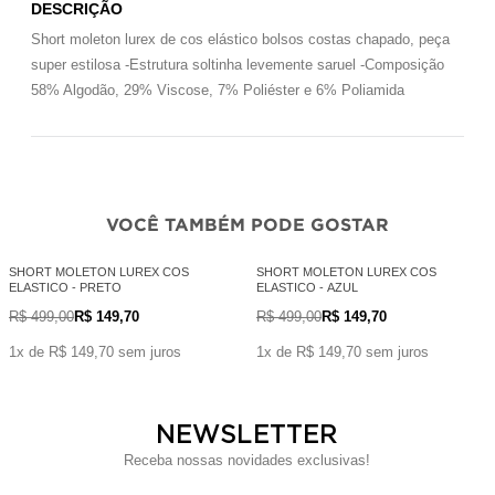
DESCRIÇÃO
Short moleton lurex de cos elástico bolsos costas chapado, peça
super estilosa -Estrutura soltinha levemente saruel -Composição
58% Algodão, 29% Viscose, 7% Poliéster e 6% Poliamida
VOCÊ TAMBÉM PODE GOSTAR
SHORT MOLETON LUREX COS
SHORT MOLETON LUREX COS
ELASTICO - PRETO
ELASTICO - AZUL
R$ 499,00
R$ 149,70
R$ 499,00
R$ 149,70
1x de R$ 149,70 sem juros
1x de R$ 149,70 sem juros
NEWSLETTER
Receba nossas novidades exclusivas!
Digite seu Nome