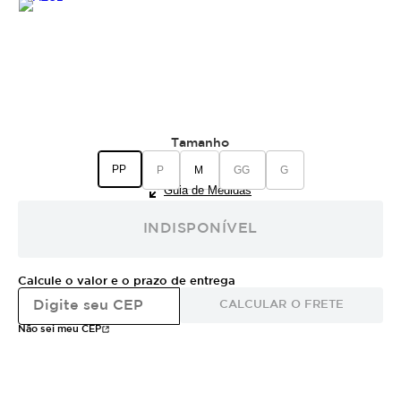
Tamanho
PP
P
M
GG
G
Guia de Medidas
INDISPONÍVEL
Calcule o valor e o prazo de entrega
CALCULAR O FRETE
Não sei meu CEP