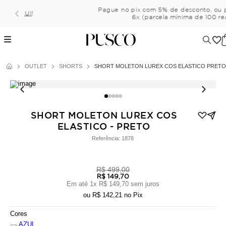
Pague no pix com 5% de desconto, ou parcele no cartão em a
6x (parcela mínima de 100 reais) sem juros!
OUTLET
SHORTS
SHORT MOLETON LUREX COS ELASTICO PRETO
SHORT MOLETON LUREX COS
ELASTICO - PRETO
Referência:
1878
R$ 499,00
R$ 149,70
Em até
1
x
R$ 149,70
sem juros
ou
R$ 142,21
no Pix
Cores