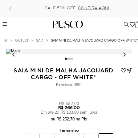
Pague no pix com 5% de d
% OFF:
CONFIRA AQUI
!
6x (parcela mín
OUTLET
SAIA
SAIA MINI DE MALHA JACQUARD CARGO OFF WHITE*
SAIA MINI DE MALHA JACQUARD
CARGO - OFF WHITE*
Referência:
4864
R$ 532,00
R$ 266,00
Em até
2
x
R$ 133,00
sem juros
ou
R$ 252,70
no Pix
Tamanho