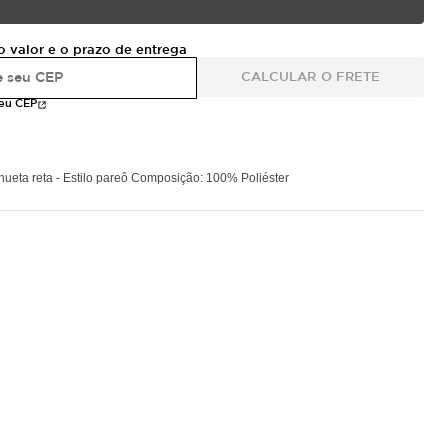
o valor e o prazo de entrega
CALCULAR O FRETE
meu CEP
lhueta reta - Estilo pareô Composição: 100% Poliéster