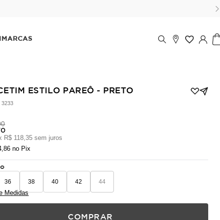
 ou parcele no cartão em até 6x (parcela mínima de 100 reais) sem jur
IMARCAS
CETIM ESTILO PAREÔ - PRETO
:
3233
00
70
x
R$ 118,35
sem juros
4,86
no Pix
ho
36
38
40
42
44
e Medidas
COMPRAR