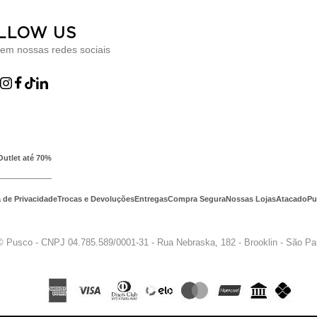
LLOW US
 em nossas redes sociais
Outlet até 70%
a de Privacidade
Trocas e Devoluções
Entregas
Compra Segura
Nossas Lojas
Atacado
Pu
© Pusco - CNPJ 04.785.589/0001-31 - Rua Nebraska, 182 - Brooklin - São P