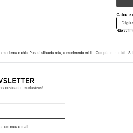
Calcule 
Não sei 
a moderna e chic. Possui silhueta reta, comprimento midi. - Comprimento midi - Si
WSLETTER
s novidades exclusivas!
Digite seu Nome
Digite seu Email
mes em meu e-mail