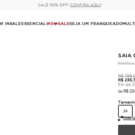
Pague no pix com 5% de desconto,
W IN
SALE
ESSENCIAL
WE❤️SALE
SEJA UM FRANQUEADO
MULT
SAIA 
Referência
R$ 789,
R$ 236,
Em até
2
ou
R$ 22
Taman
34
Guia d