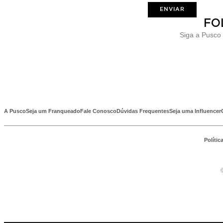
ENVIAR
FO
Siga a Pusco
A Pusco
Seja um Franqueado
Fale Conosco
Dúvidas Frequentes
Seja uma Influencer
Polític