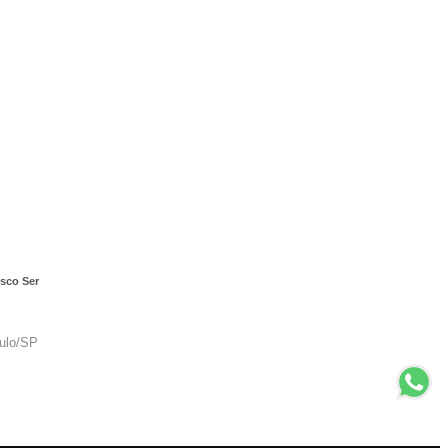
sco Ser
aulo/SP