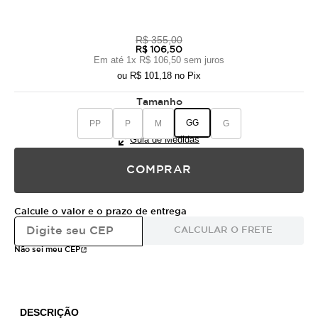
R$ 355,00
R$ 106,50
Em até
1
x
R$ 106,50
sem juros
ou
R$ 101,18
no Pix
Tamanho
GG
PP
P
M
G
Guia de Medidas
COMPRAR
Calcule o valor e o prazo de entrega
CALCULAR O FRETE
Não sei meu CEP
DESCRIÇÃO