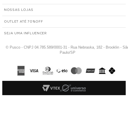
NOSSAS LOJAS
OUTLET ATÉ 70%
SEJA UMA INFLUENCER
© Pusco - CNPJ 04.785.589/0001-31 - Rua Nebraska, 182 - Brooklin - Sã
Paulo/SP