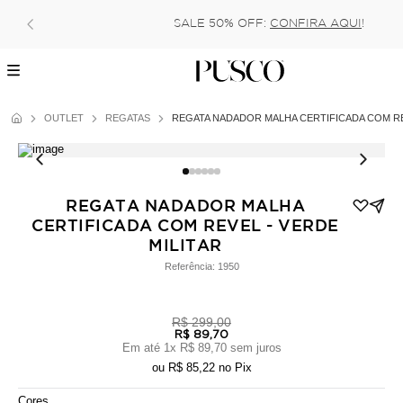
SALE 50% OFF:
CONFIRA AQUI
!
OUTLET
REGATAS
REGATA NADADOR MALHA CERTIFICADA COM RE
REGATA NADADOR MALHA
CERTIFICADA COM REVEL - VERDE
MILITAR
Referência:
1950
R$ 299,00
R$ 89,70
Em até
1
x
R$ 89,70
sem juros
ou
R$ 85,22
no Pix
Cores