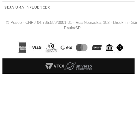
SEJA UMA INFLUENCER
© Pusco - CNPJ 04.785.589/0001-31 - Rua Nebraska, 182 - Brooklin - Sã
Paulo/SP