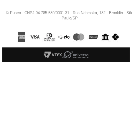
© Pusco - CNPJ 04.785.589/0001-31 - Rua Nebraska, 182 - Brooklin - Sã
Paulo/SP