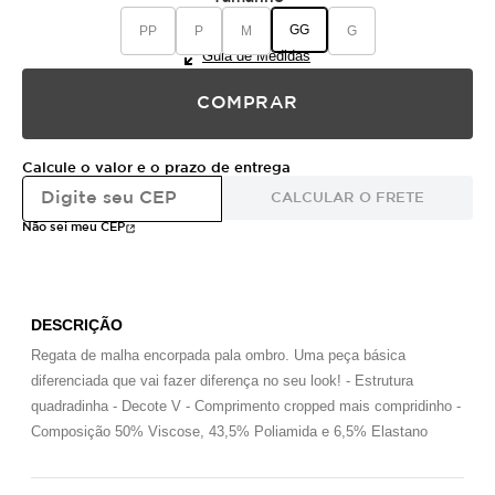
GG
PP
P
M
G
Guia de Medidas
COMPRAR
Calcule o valor e o prazo de entrega
CALCULAR O FRETE
Não sei meu CEP
DESCRIÇÃO
Regata de malha encorpada pala ombro. Uma peça básica
diferenciada que vai fazer diferença no seu look! - Estrutura
quadradinha - Decote V - Comprimento cropped mais compridinho -
Composição 50% Viscose, 43,5% Poliamida e 6,5% Elastano