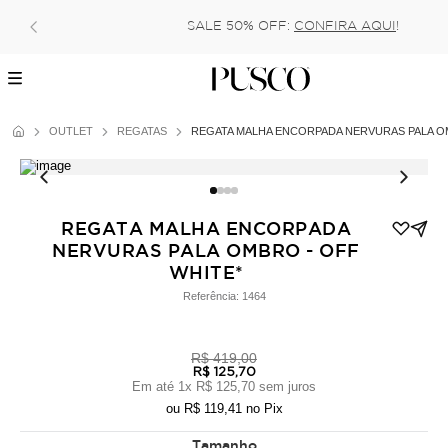
SALE 50% OFF:
CONFIRA AQUI
!
OUTLET
REGATAS
REGATA MALHA ENCORPADA NERVURAS PALA O
REGATA MALHA ENCORPADA
NERVURAS PALA OMBRO - OFF
WHITE*
Referência:
1464
R$ 419,00
R$ 125,70
Em até
1
x
R$ 125,70
sem juros
ou
R$ 119,41
no Pix
Tamanho