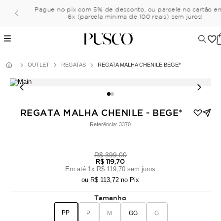
Pague no pix com 5% de desconto, ou parcele no cartão em a
6x (parcela mínima de 100 reais) sem juros!
OUTLET
REGATAS
REGATA MALHA CHENILE BEGE*
REGATA MALHA CHENILE - BEGE*
Referência:
3370
R$ 399,00
R$ 119,70
Em até
1
x
R$ 119,70
sem juros
ou
R$ 113,72
no Pix
Tamanho
PP
P
M
GG
G