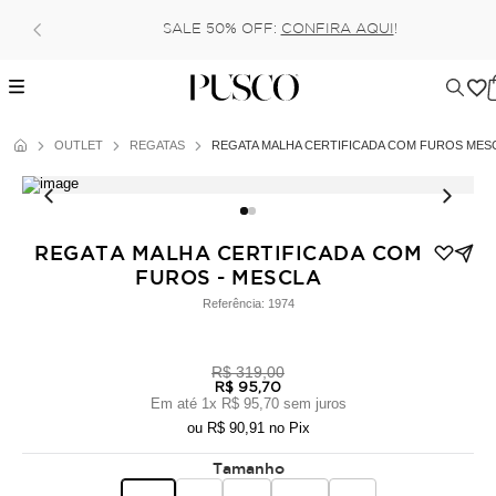
SALE 50% OFF:
CONFIRA AQUI
!
OUTLET
REGATAS
REGATA MALHA CERTIFICADA COM FUROS MES
REGATA MALHA CERTIFICADA COM
FUROS - MESCLA
Referência:
1974
R$ 319,00
R$ 95,70
Em até
1
x
R$ 95,70
sem juros
ou
R$ 90,91
no Pix
Tamanho