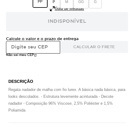
PP
P
M
GG
G
Guia de Medidas
INDISPONÍVEL
Calcule o valor e o prazo de entrega
CALCULAR O FRETE
Não sei meu CEP
DESCRIÇÃO
Regata nadador de malha com fio lurex. A básica nada básica, para
looks descolados. - Estrutura levemente acinturada - Decote
nadador - Composição 96% Viscose, 2,5% Poliéster e 1,5%
Poliamida