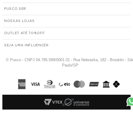
PUSCO SER
NOSSAS LOJAS
OUTLET ATÉ 70%
SEJA UMA INFLUENCER
© Pusco - CNPJ 04.785.589/0001-31 - Rua Nebraska, 182 - Brooklin - Sã
Paulo/SP