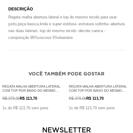
DESCRIÇÃO
Regata malha abertura lateral e top do mesmo tecido para usar
junto,peça basica,linda e super estilosa -estrutura soltinha -abertura
nas duas laterais -top do mesmo tecido -decote careca -
composição 95%viscose 5%elastano
VOCÊ TAMBÉM PODE GOSTAR
REGATA MALHA ABERTURA LATERAL
REGATA MALHA ABERTURA LATERAL
COM TOP POR BAIXO DO MESMO
COM TOP POR BAIXO DO MESMO
TECIDO - OFF WHITE*
TECIDO - PRETO
R$ 379,00
R$ 113,70
R$ 379,00
R$ 113,70
1x de R$ 113,70 sem juros
1x de R$ 113,70 sem juros
NEWSLETTER