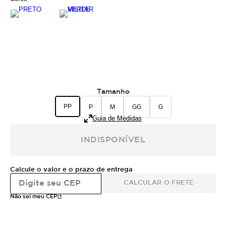
Tamanho
PP
P
M
GG
G
Guia de Medidas
INDISPONÍVEL
Calcule o valor e o prazo de entrega
CALCULAR O FRETE
Não sei meu CEP