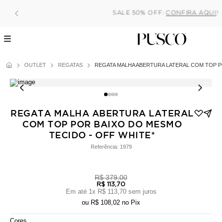
Pague no pix com 5% de desconto, ou parcele no cartão em
sem juros!
OUTLET
REGATAS
REGATA MALHA ABERTURA LATERAL COM TOP P
REGATA MALHA ABERTURA LATERAL
COM TOP POR BAIXO DO MESMO
TECIDO - OFF WHITE*
Referência:
1979
R$ 379,00
R$ 113,70
Em até
1
x
R$ 113,70
sem juros
ou
R$ 108,02
no Pix
Cores