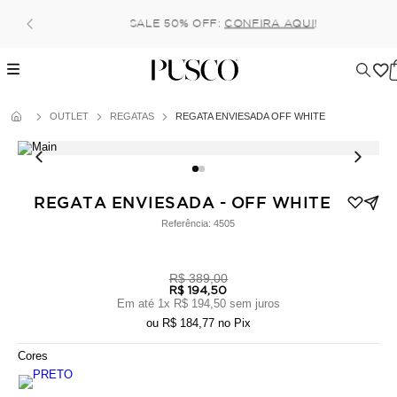
Pague no pix com 5% de desconto, ou parcele no ca
6x (parcela mínima de 100 reais) sem juros
OUTLET
REGATAS
REGATA ENVIESADA OFF WHITE
REGATA ENVIESADA - OFF WHITE
Referência:
4505
R$ 389,00
R$ 194,50
Em até
1
x
R$ 194,50
sem juros
ou
R$ 184,77
no Pix
Cores