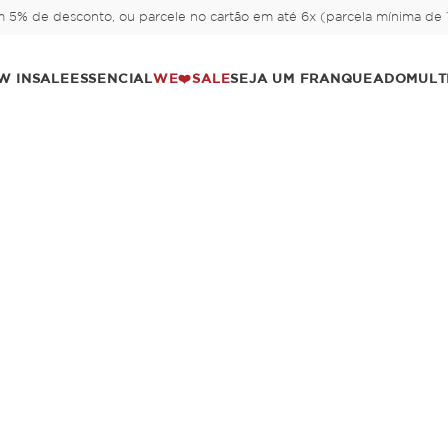
 5% de desconto, ou parcele no cartão em até 6x (parcela mínima de 1
W IN
SALE
ESSENCIAL
WE❤️SALE
SEJA UM FRANQUEADO
MULT