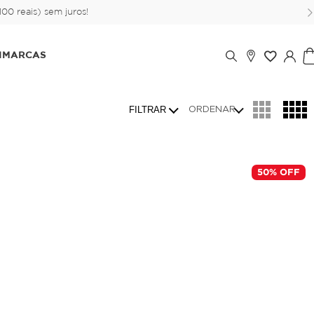
00 reais) sem juros!
IMARCAS
ORDENAR
50
% OFF