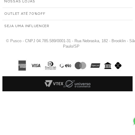
NOSSAS LOJAS
OUTLET ATÉ 70%
SEJA UMA INFLUENCER
© Pusco - CNPJ 04.785.589/0001-31 - Rua Nebraska, 182 - Brooklin - Sã
Paulo/SP