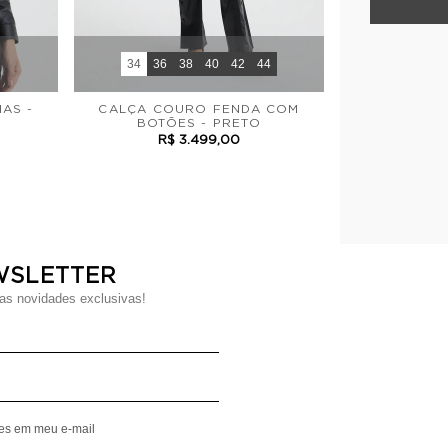
34
36
38
40
42
44
AS -
CALÇA COURO FENDA COM
BOTÕES - PRETO
R$ 3.499,00
WSLETTER
s novidades exclusivas!
Digite seu Nome
Digite seu Email
mes em meu e-mail