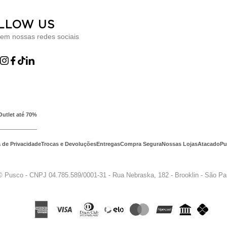
LLOW US
 em nossas redes sociais
Outlet até 70%
a de Privacidade
Trocas e Devoluções
Entregas
Compra Segura
Nossas Lojas
Atacado
Pu
© Pusco - CNPJ 04.785.589/0001-31 - Rua Nebraska, 182 - Brooklin - São P