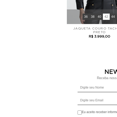
36
38
40
42
44
JAQUETA COURO TACH
PRETO
R$ 3.999,00
NE
Receba nossa
Eu aceito receber infor