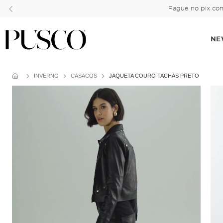
Pague no pix com
NE
INVERNO
CASACOS
JAQUETA COURO TACHAS PRETO
Cadastre-se
10% OFF
e garanta
na
primeira compra!
Concordo com os termos da
Política de
Privacidade.