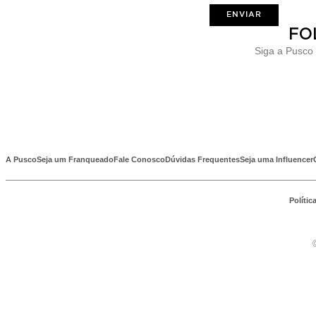
ENVIAR
FO
Siga a Pusco
A Pusco
Seja um Franqueado
Fale Conosco
Dúvidas Frequentes
Seja uma Influencer
Polític