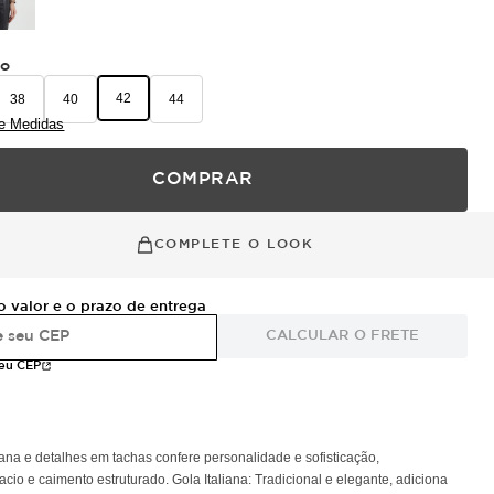
ho
42
38
40
44
e Medidas
COMPRAR
COMPLETE O LOOK
o valor e o prazo de entrega
CALCULAR O FRETE
meu CEP
iana e detalhes em tachas confere personalidade e sofisticação,
 e caimento estruturado. Gola Italiana: Tradicional e elegante, adiciona