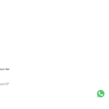
sco Ser
aulo/SP