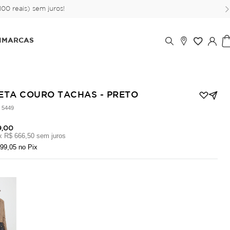
00 reais) sem juros!
IMARCAS
ETA COURO TACHAS - PRETO
:
5449
9,00
x
R$ 666,50
sem juros
799,05
no Pix