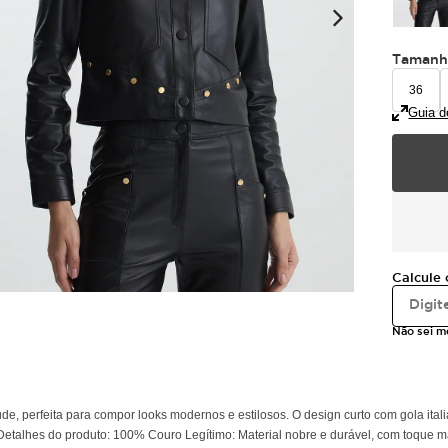
Taman
36
Guia d
Calcule 
Não sei 
de, perfeita para compor looks modernos e estilosos. O design curto com gola ital
alhes do produto: 100% Couro Legítimo: Material nobre e durável, com toque macio