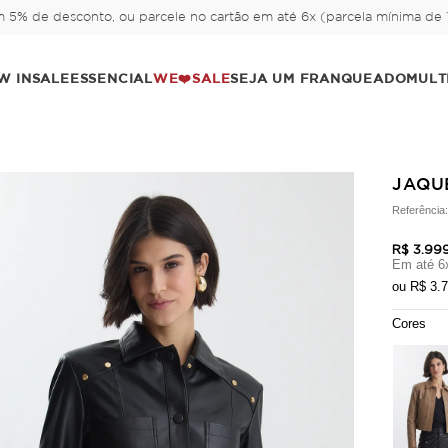
 5% de desconto, ou parcele no cartão em até 6x (parcela mínima de 1
W IN
SALE
ESSENCIAL
WE❤️SALE
SEJA UM FRANQUEADO
MULT
JAQU
Referência
R$ 3.99
Em até
6
ou
R$ 3.
Cores