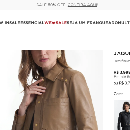
 5% de desconto, ou parcele no cartão em até 6x (parcela mínima de 1
W IN
SALE
ESSENCIAL
WE❤️SALE
SEJA UM FRANQUEADO
MULT
JAQU
Referência
R$ 3.99
Em até
6
ou
R$ 3.
Cores