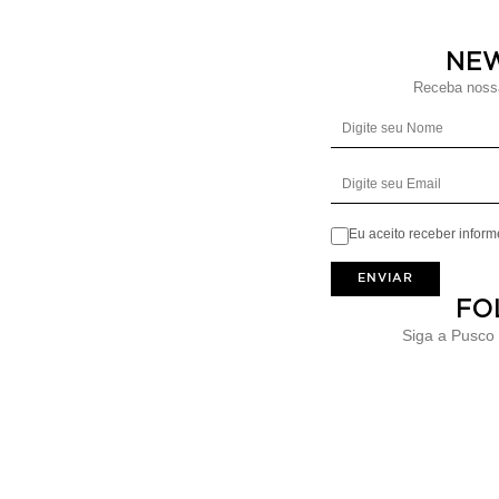
NE
Receba nossa
Eu aceito receber infor
ENVIAR
FO
Siga a Pusco