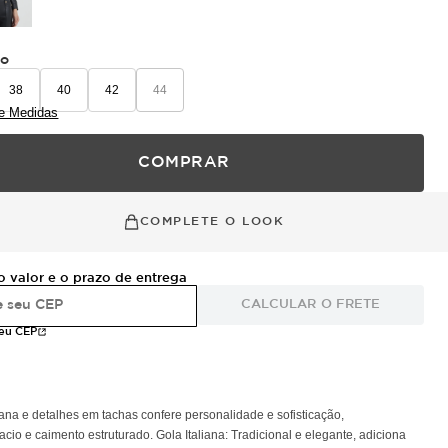
ho
38
40
42
44
e Medidas
COMPRAR
COMPLETE O LOOK
o valor e o prazo de entrega
CALCULAR O FRETE
meu CEP
iana e detalhes em tachas confere personalidade e sofisticação,
 e caimento estruturado. Gola Italiana: Tradicional e elegante, adiciona