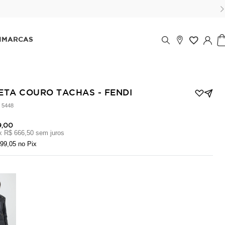
00 reais) sem juros!
IMARCAS
ETA COURO TACHAS - FENDI
:
5448
9,00
x
R$ 666,50
sem juros
799,05
no Pix