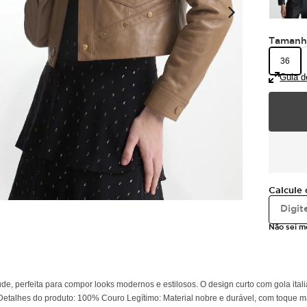
Taman
36
Guia d
Calcule 
Não sei 
de, perfeita para compor looks modernos e estilosos. O design curto com gola ital
alhes do produto: 100% Couro Legítimo: Material nobre e durável, com toque macio