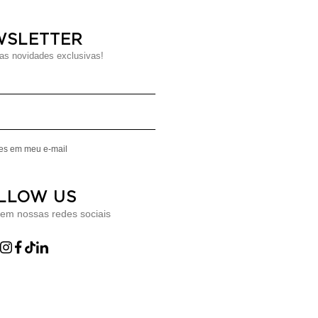
WSLETTER
s novidades exclusivas!
Digite seu Nome
Digite seu Email
mes em meu e-mail
LLOW US
 em nossas redes sociais