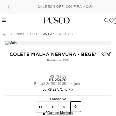
SALE 50% OFF:
CONFIRA AQUI
!
Coletes
COLETE MALHA NERVURA BEGE*
COLETE MALHA NERVURA - BEGE*
Referência:
3075
R$ 799,00
R$ 239,70
Em até
2
x
R$ 119,85
sem juros
ou
R$ 227,71
no Pix
Tamanho
G
PP
P
M
Guia de Medidas