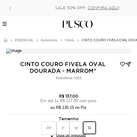
SALE 50% OFF:
CONFIRA AQUI
!
ESSENCIAL
Acessorios
Cintos
CINTO COURO FIVELA OVAL DO
CINTO COURO FIVELA OVAL
DOURADA - MARROM*
Referência:
4353
R$ 137,00
Em até
1
x
R$ 137,00
sem juros
ou
R$ 130,15
no Pix
Tamanho
G
PP
P
M
Guia de Medidas