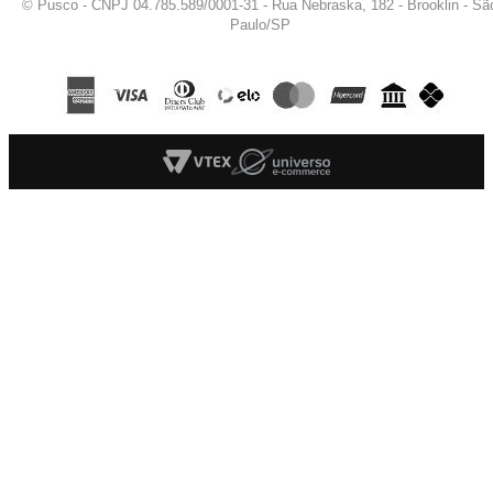
© Pusco - CNPJ 04.785.589/0001-31 - Rua Nebraska, 182 - Brooklin - Sã
Paulo/SP