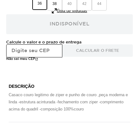
36
38
40
42
44
Guia de Medidas
INDISPONÍVEL
Calcule o valor e o prazo de entrega
CALCULAR O FRETE
Não sei meu CEP
DESCRIÇÃO
Casaco couro legitimo de ziper e punho de couro ,peça moderna e
linda -estrutura acinturada -fechamento com ziper -comprimento
acima do quadril -composição 100%couro