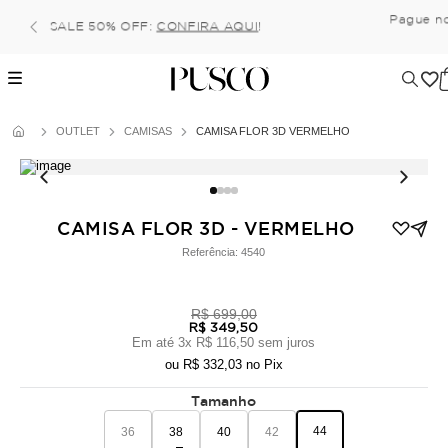
Pague no pix com 5% de desconto, ou parcele no cart
6x (parcela mínima de 100 reais) sem juros!
OUTLET
CAMISAS
CAMISA FLOR 3D VERMELHO
CAMISA FLOR 3D - VERMELHO
Referência:
4540
R$ 699,00
R$ 349,50
Em até
3
x
R$ 116,50
sem juros
ou
R$ 332,03
no Pix
Tamanho
44
36
38
40
42