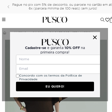
Pague no pix com 5% de desconto, ou parcele no cartão em a
6x (parcela mínima de 100 reais) sem juros!
INVERNO
CALÇAS
CALÇA TRICOT LISTRA MARROM
Cadastre-se
10% OFF
e garanta
na
primeira compra!
Concordo com os termos da
Política de
Privacidade.
EU QUERO!