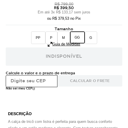
R$ 799,00
R$ 399,50
Em até
3
x
R$ 133,17
sem juros
ou
R$ 379,53
no Pix
Tamanho
GG
PP
P
M
G
Guia de Medidas
INDISPONÍVEL
Calcule o valor e o prazo de entrega
CALCULAR O FRETE
Não sei meu CEP
DESCRIÇÃO
A calça de tricô com listra é perfeita para quem busca conforto