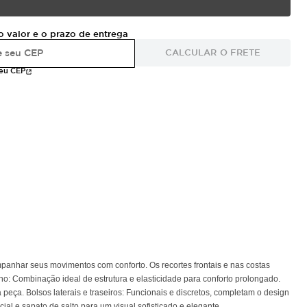
o valor e o prazo de entrega
CALCULAR O FRETE
meu CEP
mpanhar seus movimentos com conforto. Os recortes frontais e nas costas
no: Combinação ideal de estrutura e elasticidade para conforto prolongado.
 peça. Bolsos laterais e traseiros: Funcionais e discretos, completam o design
l e sapato de salto para um visual sofisticado e elegante.