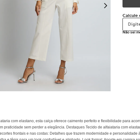
Calcule 
Não sei 
taria com elastano, esta calça oferece caimento perfeito e flexibilidade para aco
m praticidade sem perder a elegância. Destaques Tecido de alfaiataria com elasta
. Recortes frontais e nas costas: Detalhes que trazem modernidade e personalidade à
 e tênis para um look confortável e alinhado. Look formal: Aposte em camisa socia