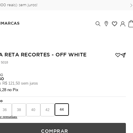
00 reais) sem juros!
IMARCAS
A RETA RECORTES - OFF WHITE
:
5018
00
50
x
R$ 121,50
sem juros
6,28
no Pix
ho
44
36
38
40
42
e Medidas
COMPRAR