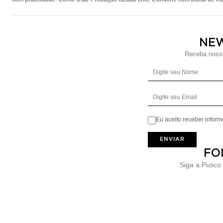
NE
Receba nossa
Eu aceito receber infor
ENVIAR
FO
Siga a Pusco