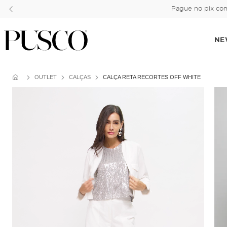
Pague no pix com
NE
OUTLET
CALÇAS
CALÇA RETA RECORTES OFF WHITE
Cadastre-se
10% OFF
e garanta
na
primeira compra!
Concordo com os termos da
Política de
Privacidade.