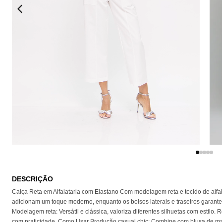
EU QUERO!
DESCRIÇÃO
Calça Reta em Alfaiataria com Elastano Com modelagem reta e tecido de alfaia
adicionam um toque moderno, enquanto os bolsos laterais e traseiros garante
Modelagem reta: Versátil e clássica, valoriza diferentes silhuetas com estilo
com praticidade. Como Usar Produção casual chic: Combine com blusa de malha