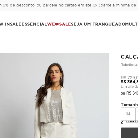
 5% de desconto, ou parcele no cartão em até 6x (parcela mínima de 1
W IN
SALE
ESSENCIAL
WE❤️SALE
SEJA UM FRANQUEADO
MULT
CALÇ
Referência
R$ 729,
R$ 364,
Em até
3
ou
R$ 34
Taman
34
Guia d