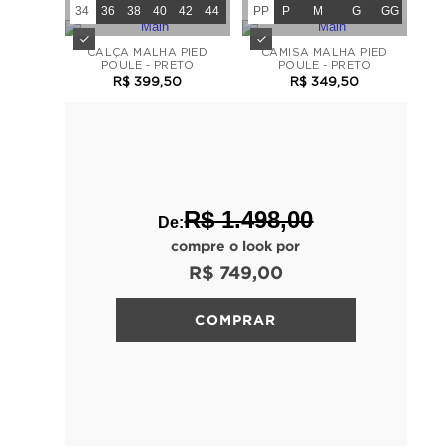
34
36
38
40
42
44
PP
P
M
G
GG
CALÇA MALHA PIED
CAMISA MALHA PIED
POULE - PRETO
POULE - PRETO
R$ 399,50
R$ 349,50
R$ 1.498,00
De:
compre o look por
R$ 749,00
COMPRAR