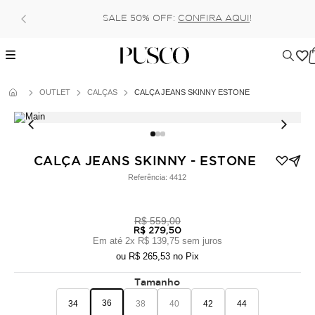
P
SALE 50% OFF:
CONFIRA AQUI
!
OUTLET
CALÇAS
CALÇA JEANS SKINNY ESTONE
CALÇA JEANS SKINNY - ESTONE
Referência:
4412
R$ 559,00
R$ 279,50
Em até
2
x
R$ 139,75
sem juros
ou
R$ 265,53
no Pix
Tamanho
36
34
38
40
42
44