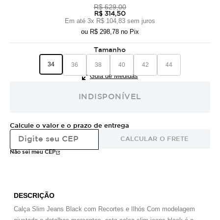
R$ 629,00
R$ 314,50
Em até
3
x
R$ 104,83
sem juros
ou
R$ 298,78
no Pix
Tamanho
34
36
38
40
42
44
Guia de Medidas
INDISPONÍVEL
Calcule o valor e o prazo de entrega
CALCULAR O FRETE
Não sei meu CEP
DESCRIÇÃO
Calça Slim Jeans Black com Recortes e Ilhós Com modelagem