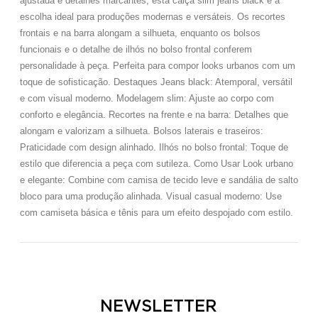
ajustada e detalhes marcantes, esta calça slim jeans black é a
escolha ideal para produções modernas e versáteis. Os recortes
frontais e na barra alongam a silhueta, enquanto os bolsos
funcionais e o detalhe de ilhós no bolso frontal conferem
personalidade à peça. Perfeita para compor looks urbanos com um
toque de sofisticação. Destaques Jeans black: Atemporal, versátil
e com visual moderno. Modelagem slim: Ajuste ao corpo com
conforto e elegância. Recortes na frente e na barra: Detalhes que
alongam e valorizam a silhueta. Bolsos laterais e traseiros:
Praticidade com design alinhado. Ilhós no bolso frontal: Toque de
estilo que diferencia a peça com sutileza. Como Usar Look urbano
e elegante: Combine com camisa de tecido leve e sandália de salto
bloco para uma produção alinhada. Visual casual moderno: Use
com camiseta básica e tênis para um efeito despojado com estilo.
NEWSLETTER