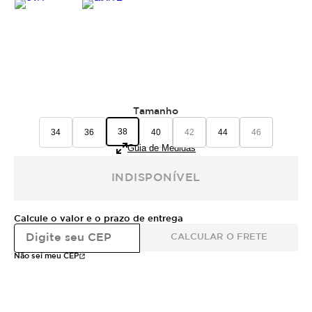
Tamanho
38
34
36
40
42
44
46
Guia de Medidas
INDISPONÍVEL
Calcule o valor e o prazo de entrega
CALCULAR O FRETE
Não sei meu CEP