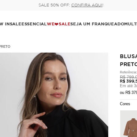
 5% de desconto, ou parcele no cartão em até 6x (parcela mínima de 1
W IN
SALE
ESSENCIAL
WE❤️SALE
SEJA UM FRANQUEADO
MULT
 PRETO
BLUS
PRET
Referência
R$ 799,
R$ 399,
Em até
3
ou
R$ 37
Cores