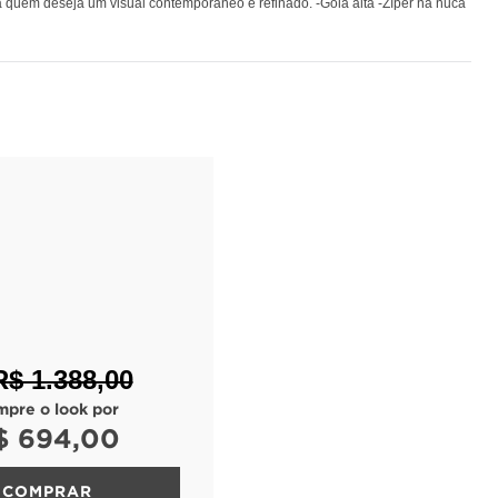
ra quem deseja um visual contemporâneo e refinado. -Gola alta -Zíper na nuca
R$ 1.388,00
mpre o look por
$ 694,00
COMPRAR