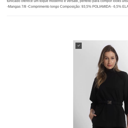
tunicado oferece um toque moderno e versátil, perfeito para compor looks urb
-Mangas 7/8 -Comprimento longo Composição: 93,5% POLIAMIDA - 6,5% E