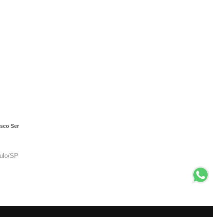
sco Ser
aulo/SP