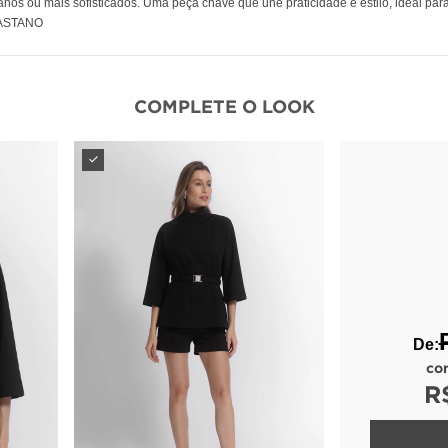
anos ou mais sofisticados. Uma peça chave que une praticidade e estilo, ideal pa
LASTANO
COMPLETE O LOOK
De:
co
R