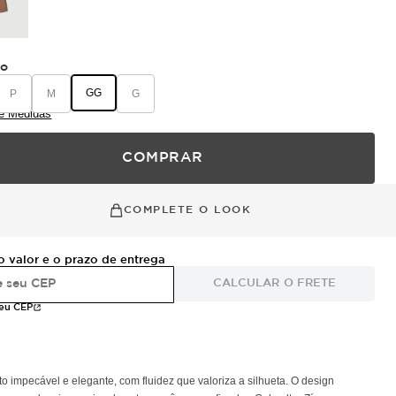
ho
GG
P
M
G
e Medidas
COMPRAR
COMPLETE O LOOK
o valor e o prazo de entrega
CALCULAR O FRETE
meu CEP
pecável e elegante, com fluidez que valoriza a silhueta. O design