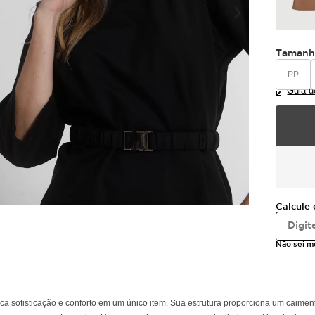
Taman
PP
Guia d
Calcule 
Não sei 
ticação e conforto em um único item. Sua estrutura proporciona um caimento im