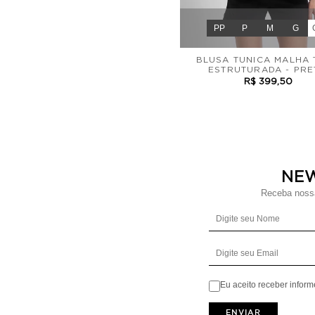
PP
P
M
G
BLUSA TUNICA MALHA 
ESTRUTURADA - PR
R$ 399,50
NE
Receba nossa
Eu aceito receber infor
ENVIAR