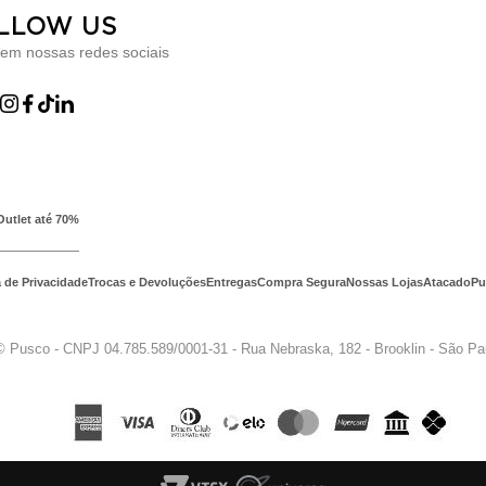
LLOW US
 em nossas redes sociais
Outlet até 70%
a de Privacidade
Trocas e Devoluções
Entregas
Compra Segura
Nossas Lojas
Atacado
Pu
© Pusco - CNPJ 04.785.589/0001-31 - Rua Nebraska, 182 - Brooklin - São P