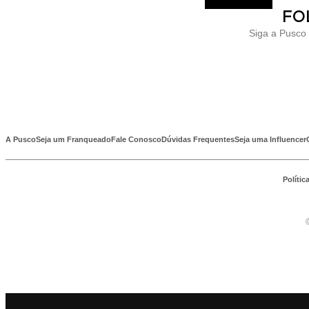
FO
Siga a Pusco
A Pusco
Seja um Franqueado
Fale Conosco
Dúvidas Frequentes
Seja uma Influencer
Polític