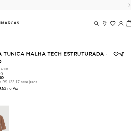
00 reais) sem juros!
IMARCAS
A TUNICA MALHA TECH ESTRUTURADA -
O
:
4808
00
50
x
R$ 133,17
sem juros
9,53
no Pix