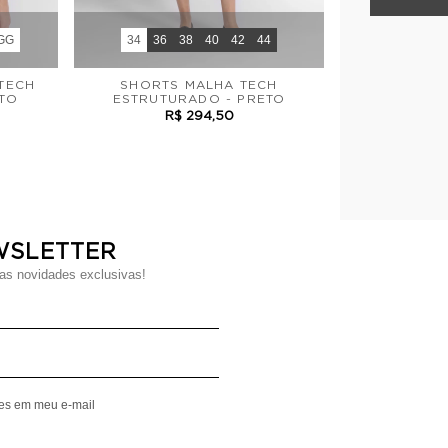
GG
34
36
38
40
42
44
TECH
SHORTS MALHA TECH
ETO
ESTRUTURADO - PRETO
R$ 294,50
WSLETTER
s novidades exclusivas!
Digite seu Nome
Digite seu Email
mes em meu e-mail