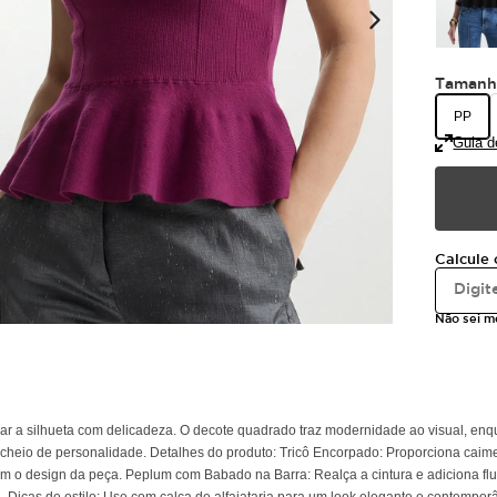
Taman
PP
Guia d
Calcule 
Não sei 
zar a silhueta com delicadeza. O decote quadrado traz modernidade ao visual, enq
 cheio de personalidade. Detalhes do produto: Tricô Encorpado: Proporciona caime
bram o design da peça. Peplum com Babado na Barra: Realça a cintura e adiciona fl
. Dicas de estilo: Use com calça de alfaiataria para um look elegante e contempo