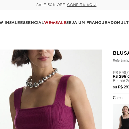
Pague no pix com 5% de desconto, ou parcele no cartão e
W IN
SALE
ESSENCIAL
WE❤️SALE
SEJA UM FRANQUEADO
MULT
BLUS
Referência
R$ 596,
R$ 298,
Em até
2
ou
R$ 28
Cores