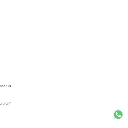
sco Ser
aulo/SP