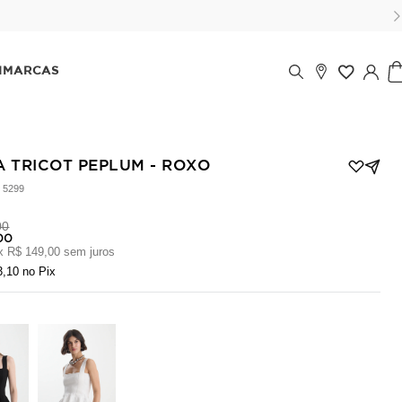
m até 6x (parcela mínima de 100 reais) sem juros!
IMARCAS
A TRICOT PEPLUM - ROXO
:
5299
00
00
x
R$ 149,00
sem juros
3,10
no Pix