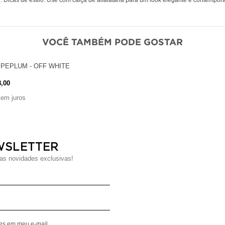
VOCÊ TAMBÉM PODE GOSTAR
 PEPLUM - OFF WHITE
8,00
sem juros
WSLETTER
s novidades exclusivas!
Digite seu Nome
Digite seu Email
mes em meu e-mail