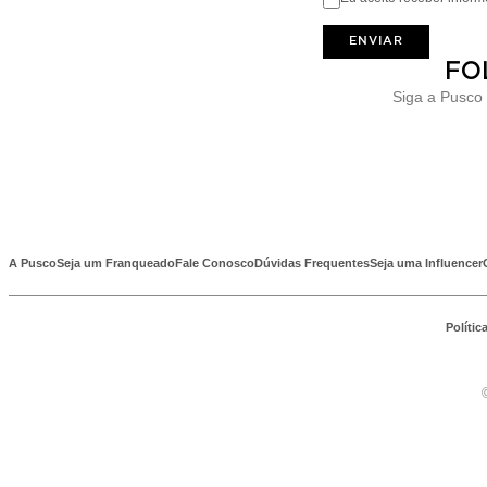
ENVIAR
FO
Siga a Pusco
A Pusco
Seja um Franqueado
Fale Conosco
Dúvidas Frequentes
Seja uma Influencer
Polític