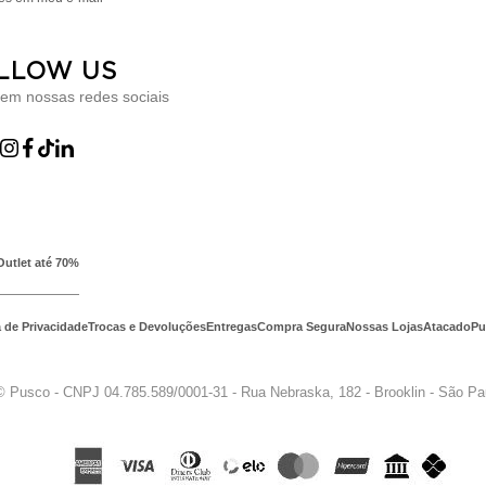
LLOW US
 em nossas redes sociais
Outlet até 70%
a de Privacidade
Trocas e Devoluções
Entregas
Compra Segura
Nossas Lojas
Atacado
Pu
© Pusco - CNPJ 04.785.589/0001-31 - Rua Nebraska, 182 - Brooklin - São P