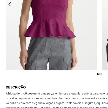
DESCRIÇÃO
A
blusa de tricô peplum
é uma peça feminina e elegante, perfeita para valori
no estilo peplum adiciona movimento e charme, criando um look sofisticado e
valoriza o colo com elegância. Alças Largas: Confortáveis e seguras, equili
sofisticada. Acabamento Refinado: Pontos detalhados e construção impecável