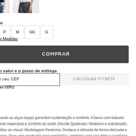
ho
P
M
GG
G
e Medidas
COMPRAR
o valor e o prazo de entrega
CALCULAR O FRETE
meu CEP
uanto as alças largas garantem sustentação e conforto. A barra com babado
nto impecável e conforto ao vestir. Decote Quadrado: Moderno e estruturado,
uidez ao visual. Modelagem Feminina: Destaca a silhueta de forma delicada e
râneo. Para uma produção mais romântica, combine com saia midi e sandálias,