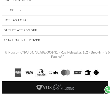
COMPRA SEGURA
PUSCO SER
NOSSAS LOJAS
OUTLET ATÉ 70%
SEJA UMA INFLUENCER
© Pusco - CNPJ 04.785.589/0001-31 - Rua Nebraska, 182 - Brooklin - Sã
Paulo/SP