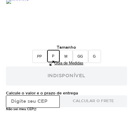
Tamanho
P
PP
M
GG
G
Guia de Medidas
INDISPONÍVEL
Calcule o valor e o prazo de entrega
CALCULAR O FRETE
Não sei meu CEP