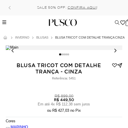
Pague no pix com 5% de desconto, ou parcele no cartão 
6x (parcela mínima de 100 reais) sem juros!
INVERNO
BLUSAS
BLUSA TRICOT COM DETALHE TRANÇA CINZA
BLUSA TRICOT COM DETALHE
TRANÇA - CINZA
Referência:
5451
R$ 899,00
R$ 449,50
Em até
4
x
R$ 112,38
sem juros
ou
R$ 427,03
no Pix
Cores