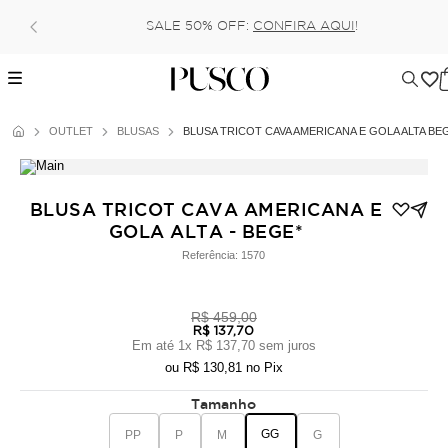
SALE 50% OFF:
CONFIRA AQUI
!
OUTLET
BLUSAS
BLUSA TRICOT CAVA AMERICANA E GOLA ALTA BE
BLUSA TRICOT CAVA AMERICANA E
GOLA ALTA - BEGE*
Referência:
1570
R$ 459,00
R$ 137,70
Em até
1
x
R$ 137,70
sem juros
ou
R$ 130,81
no Pix
Tamanho
GG
PP
P
M
G