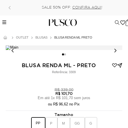
SALE 50% OFF:
CONFIRA AQUI
!
OUTLET
BLUSAS
BLUSA RENDA ML PRETO
BLUSA RENDA ML - PRETO
Referência:
3309
R$ 339,00
R$ 101,70
Em até
1
x
R$ 101,70
sem juros
ou
R$ 96,62
no Pix
Tamanho
PP
P
M
GG
G