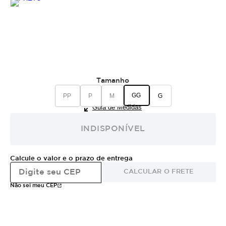
Tamanho
GG
PP
P
M
G
Guia de Medidas
INDISPONÍVEL
Calcule o valor e o prazo de entrega
CALCULAR O FRETE
Não sei meu CEP