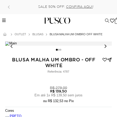
Pague no pix com 5% de desconto, ou p
IRA AQUI
!
6x (parcela mínima de 100 rea
OUTLET
BLUSAS
BLUSA MALHA UM OMBRO OFF WHITE
BLUSA MALHA UM OMBRO - OFF
WHITE
Referência:
4787
R$ 279,00
R$ 139,50
Em até
1
x
R$ 139,50
sem juros
ou
R$ 132,53
no Pix
Cores