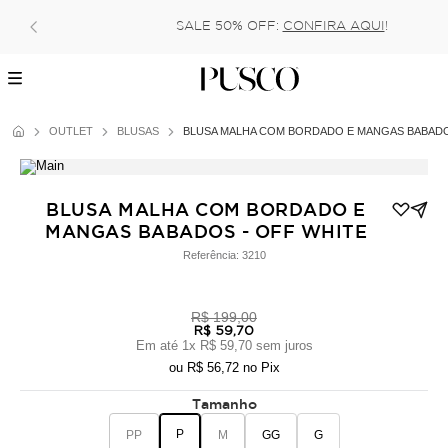
SALE 50% OFF:
CONFIRA AQUI
!
OUTLET
BLUSAS
BLUSA MALHA COM BORDADO E MANGAS BABAD
BLUSA MALHA COM BORDADO E
MANGAS BABADOS - OFF WHITE
Referência:
3210
R$ 199,00
R$ 59,70
Em até
1
x
R$ 59,70
sem juros
ou
R$ 56,72
no Pix
Tamanho
P
PP
M
GG
G