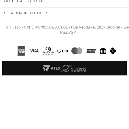
OUTLET ATÉ 70%
SEJA UMA INFLUENCER
© Pusco - CNPJ 04.785.589/0001-31 - Rua Nebraska, 182 - Brooklin - Sã
Paulo/SP