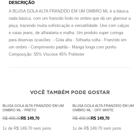
DESCRIÇÃO
A BLUSA GOLA ALTA FRANZIDO EM UM OMBRO ML é a básica
nada básica, com um franzido lindo no ombro que dá um glamour a
peça, trazendo muita sofisticação e versatilidade. Use com calças
e saias jeans, de alfaiataria e malha. Um produto super coringa
para diservas ocasiões. - Gola alta - Silhueta solta - Franzido em
um ombro - Comprimento padrão - Manga longa com punho
Composição: 55% Viscose 45% Poliéster
VOCÊ TAMBÉM PODE GOSTAR
BLUSA GOLA ALTA FRANZIDO EM UM
BLUSA GOLA ALTA FRANZIDO EM UM
OMBRO ML - PRETO
OMBRO ML - OFF WHITE
R$ 499,00
R$ 149,70
R$ 499,00
R$ 149,70
1x de R$ 149,70 sem juros
1x de R$ 149,70 sem juros