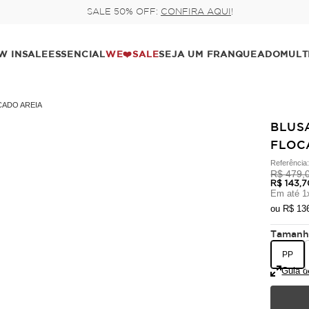
Pague no pix com 5% de desconto, ou parcele n
W IN
SALE
ESSENCIAL
WE❤️SALE
SEJA UM FRANQUEADO
MULT
CADO AREIA
BLUS
FLOC
Referência
R$ 479,
R$ 143,
Em até
1
ou
R$ 13
Taman
PP
Guia d