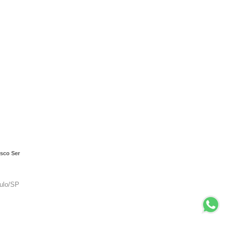
sco Ser
aulo/SP