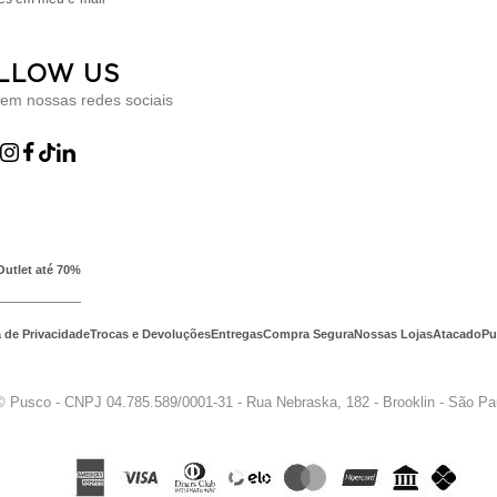
LLOW US
 em nossas redes sociais
Outlet até 70%
a de Privacidade
Trocas e Devoluções
Entregas
Compra Segura
Nossas Lojas
Atacado
Pu
© Pusco - CNPJ 04.785.589/0001-31 - Rua Nebraska, 182 - Brooklin - São P