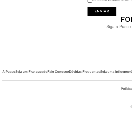
ENVIAR
FO
Siga a Pusco
A Pusco
Seja um Franqueado
Fale Conosco
Dúvidas Frequentes
Seja uma Influencer
Polític