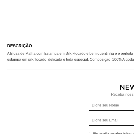
DESCRIÇÃO
A Blusa de Malha com Estampa em Silk Flocado é bem quentinha e é perfeit
estampa em silk flocado, delicada e toda especial. Composição: 100% Algod
NE
Receba nossa
Eu aceito receber infor