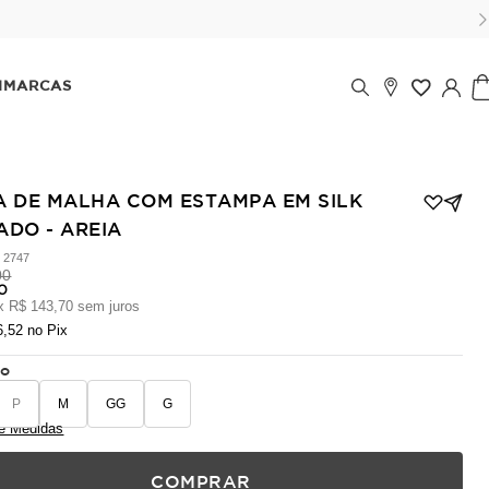
o cartão em até 6x (parcela mínima de 100 reais) sem juros!
IMARCAS
A DE MALHA COM ESTAMPA EM SILK
ADO - AREIA
:
2747
00
70
x
R$ 143,70
sem juros
6,52
no Pix
ho
P
M
GG
G
e Medidas
COMPRAR