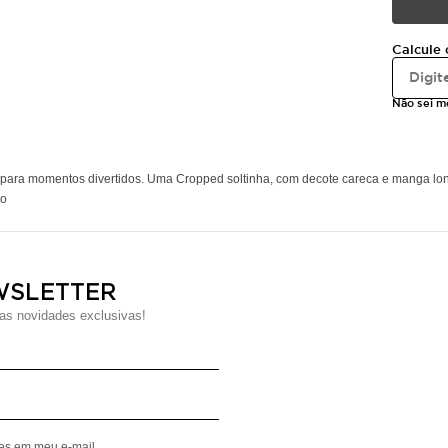
Calcule 
Não sei 
a para momentos divertidos. Uma Cropped soltinha, com decote careca e manga lo
ão
WSLETTER
s novidades exclusivas!
Digite seu Nome
Digite seu Email
mes em meu e-mail