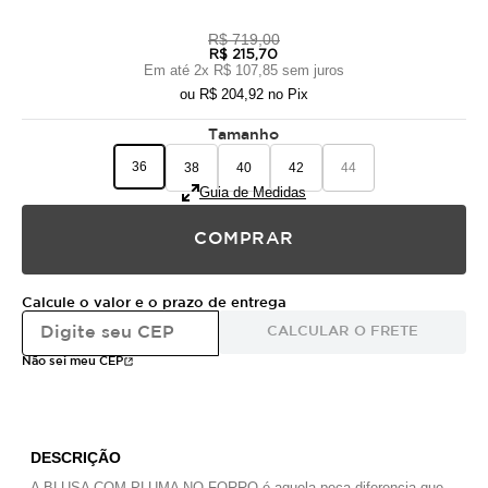
R$ 719,00
R$ 215,70
Em até
2
x
R$ 107,85
sem juros
ou
R$ 204,92
no Pix
Tamanho
36
38
40
42
44
Guia de Medidas
COMPRAR
Calcule o valor e o prazo de entrega
CALCULAR O FRETE
Não sei meu CEP
DESCRIÇÃO
A BLUSA COM PLUMA NO FORRO é aquela peça diferencia que