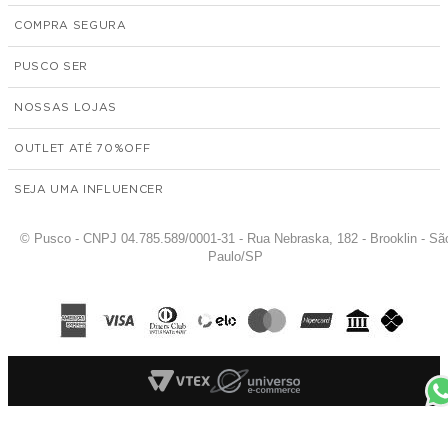
COMPRA SEGURA
PUSCO SER
NOSSAS LOJAS
OUTLET ATÉ 70%
SEJA UMA INFLUENCER
© Pusco - CNPJ 04.785.589/0001-31 - Rua Nebraska, 182 - Brooklin - Sã
Paulo/SP