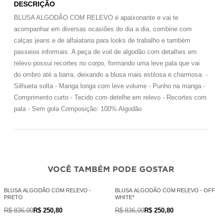
DESCRIÇÃO
BLUSA ALGODÃO COM RELEVO é apaixonante e vai te
acompanhar em diversas ocasiões do dia a dia, combine com
calças jeans e de alfaiataria para looks de trabalho e também
passeios informais. A peça de voil de algodão com detalhes em
relevo possui recortes no corpo, formando uma leve pala que vai
do ombro até a barra, deixando a blusa mais estilosa e charmosa. -
Silhueta solta - Manga longa com leve volume - Punho na manga -
Comprimento curto - Tecido com detelhe em relevo - Recortes com
pala - Sem gola Composição: 100% Algodão
VOCÊ TAMBÉM PODE GOSTAR
BLUSA ALGODÃO COM RELEVO -
BLUSA ALGODÃO COM RELEVO - OFF
PRETO
WHITE*
R$ 836,00
R$ 250,80
R$ 836,00
R$ 250,80