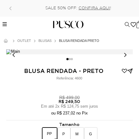
SALE 50% OFF:
CONFIRA AQUI
!
OUTLET
BLUSAS
BLUSA RENDADA PRETO
BLUSA RENDADA - PRETO
Referência:
4600
R$ 499,00
R$ 249,50
Em até
2
x
R$ 124,75
sem juros
ou
R$ 237,02
no Pix
Tamanho
PP
P
M
G