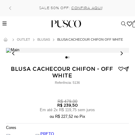
Pague no pix com 5% de desconto, ou parcele no cart
6x (parcela mínima de 100 reais) sem juros!
OUTLET
BLUSAS
BLUSA CACHECOUR CHIFON OFF WHITE
BLUSA CACHECOUR CHIFON - OFF
WHITE
Referência:
5136
R$ 479,00
R$ 239,50
Em até
2
x
R$ 119,75
sem juros
ou
R$ 227,52
no Pix
Cores