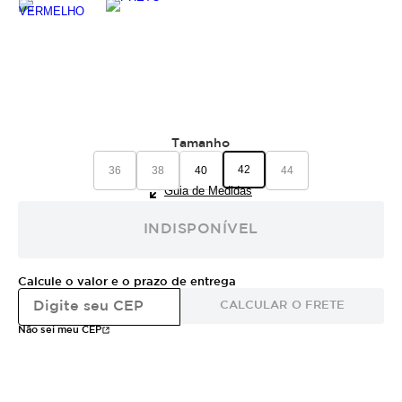
Tamanho
42
36
38
40
44
Guia de Medidas
INDISPONÍVEL
Calcule o valor e o prazo de entrega
CALCULAR O FRETE
Não sei meu CEP