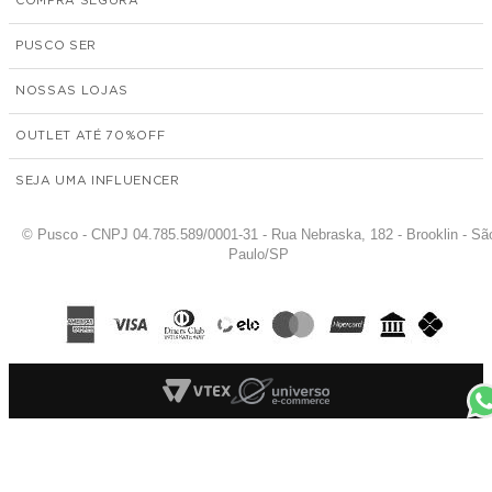
COMPRA SEGURA
PUSCO SER
NOSSAS LOJAS
OUTLET ATÉ 70%
SEJA UMA INFLUENCER
© Pusco - CNPJ 04.785.589/0001-31 - Rua Nebraska, 182 - Brooklin - Sã
Paulo/SP