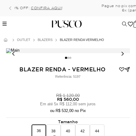
Pague no pix com 5% de desconto, ou parcele no cartão em
6x (parcela mínima de 100 reais) sem juros!
OUTLET
BLAZERS
BLAZER RENDA VERMELHO
BLAZER RENDA - VERMELHO
Referência:
5197
R$ 1.120,00
R$ 560,00
Em até
5
x
R$ 112,00
sem juros
ou
R$ 532,00
no Pix
Tamanho
36
38
40
42
44