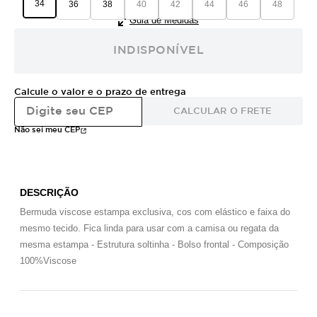
34
36
38
40
42
44
46
48
Guia de Medidas
INDISPONÍVEL
Calcule o valor e o prazo de entrega
CALCULAR O FRETE
Não sei meu CEP
DESCRIÇÃO
Bermuda viscose estampa exclusiva, cos com elástico e faixa do
mesmo tecido. Fica linda para usar com a camisa ou regata da
mesma estampa - Estrutura soltinha - Bolso frontal - Composição
100%Viscose