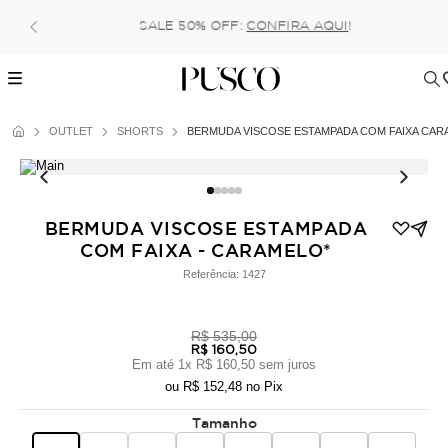
Pague no pix com 5% de desconto, ou parcele n
(parcela mínima de 100 reais) sem 
OUTLET
SHORTS
BERMUDA VISCOSE ESTAMPADA COM FAIXA CAR
BERMUDA VISCOSE ESTAMPADA
COM FAIXA - CARAMELO*
Referência:
1427
R$ 535,00
R$ 160,50
Em até
1
x
R$ 160,50
sem juros
ou
R$ 152,48
no Pix
Tamanho