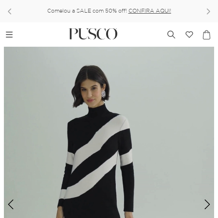
Comelou a SALE com 50% off!
CONFIRA AQUI!