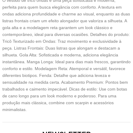
O vestido de tricô ondas é uma peça sofisticada e moderna,
perfeita para quem busca elegância com conforto. A textura em
ondas adiciona profundidade e charme ao visual, enquanto as duas
listras frontais criam um efeito alongador que valoriza a silhueta. A
gola alta e a modelagem reta garantem um look clássico e
contemporâneo, ideal para diversas ocasiões. Detalhes do produto:
Tricô Texturizado em Ondas: Traz movimento e exclusividade à
peça. Listras Frontais: Duas listras que alongam e destacam a
silhueta. Gola Alta: Sofisticada e moderna, adiciona elegância
instantânea. Manga Longa: Ideal para dias mais frescos, garantindo
conforto e estilo. Modelagem Reta: Atemporal e versátil, favorece
diferentes biotipos. Fenda: Detalhe que adiciona leveza e
sensualidade na medida certa. Acabamento Premium: Pontos bem
trabalhados e caimento impecável. Dicas de estilo: Use com botas
de cano longo para um look moderno e poderoso. Para uma
produção mais clássica, combine com scarpin e acessórios
minimalistas.