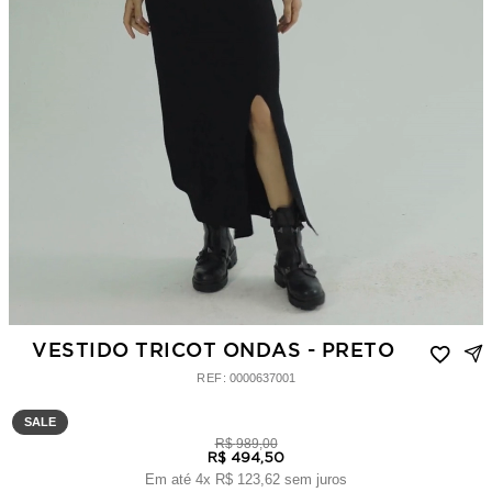
VESTIDO TRICOT ONDAS - PRETO
:
0000637001
SALE
R$
989
,
00
R$
494
,
50
Em até
4
x
R$
123
,
62
sem juros