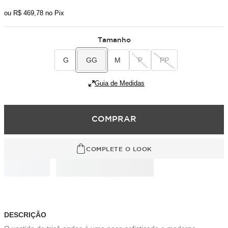
ou
R$
469
,
78
no Pix
Tamanho
G
GG
M
P
PP
Guia de Medidas
COMPRAR
COMPLETE O LOOK
DESCRIÇÃO